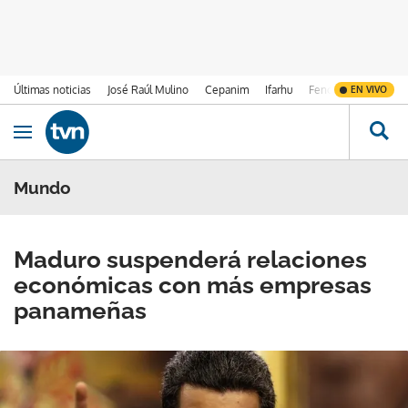
Últimas noticias
José Raúl Mulino
Cepanim
Ifarhu
Fenómeno de El Ni
EN VIVO
Ir al contenido
Obrir navegació
Mundo
Maduro suspenderá relaciones
económicas con más empresas
panameñas