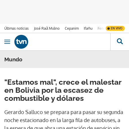
Últimas noticias
José Raúl Mulino
Cepanim
Ifarhu
Fenómeno de El Ni
EN VIVO
Ir al contenido
Obrir navegació
Mundo
"Estamos mal", crece el malestar
en Bolivia por la escasez de
combustible y dólares
Gerardo Salluco se prepara para pasar su segunda
noche estacionado en la larga fila de autobuses, a
la espera de que abra una estación de servicio sin