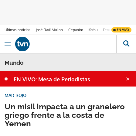
Últimas noticias
José Raúl Mulino
Cepanim
Ifarhu
Fenómeno de El Ni
EN VIVO
Ir al contenido
Obrir navegació
Mundo
EN VIVO: Mesa de Periodistas
MAR ROJO
Un misil impacta a un granelero
griego frente a la costa de
Yemen