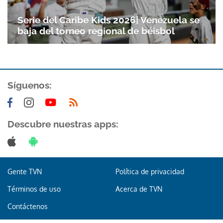
Gracias por suscribirte a nuestro boletín.
Serie del Caribe Kids 2026| Venezuela se
baja del torneo regional de béisbol
ACEPTAR
Síguenos:
Descubre nuestras apps:
Gente TVN
Política de privacidad
Términos de uso
Acerca de TVN
Contáctenos