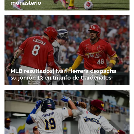
monasterio
MLB resultados| Iván Herrera despacha
su jonrón 13 en triunfo de Cardenales