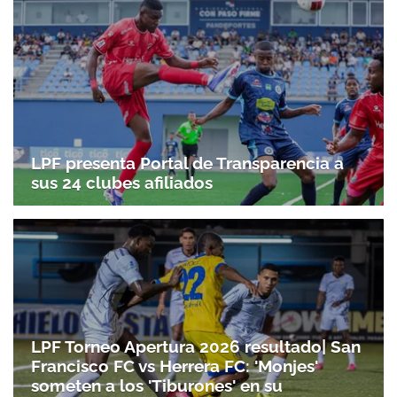
LPF presenta Portal de Transparencia a
sus 24 clubes afiliados
LPF Torneo Apertura 2026 resultado| San
Francisco FC vs Herrera FC: 'Monjes'
someten a los 'Tiburones' en su