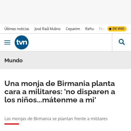
Últimas noticias
José Raúl Mulino
Cepanim
Ifarhu
Fenómeno de El Ni
EN VIVO
Ir al contenido
Obrir navegació
Mundo
Una monja de Birmania planta
cara a militares: 'no disparen a
los niños...mátenme a mi'
Las monjas de Birmania se plantan frente a militares