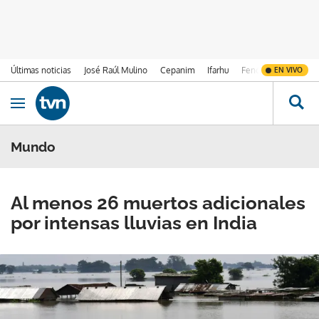
Últimas noticias
José Raúl Mulino
Cepanim
Ifarhu
Fenómeno de El Ni
EN VIVO
Ir al contenido
Obrir navegació
Mundo
Al menos 26 muertos adicionales
por intensas lluvias en India