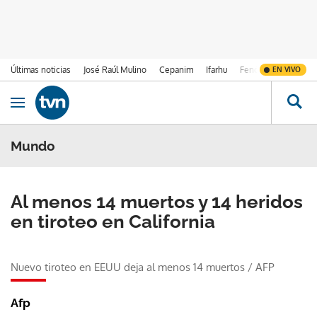
Últimas noticias
José Raúl Mulino
Cepanim
Ifarhu
Fenómeno de El Ni
EN VIVO
Ir al contenido
Obrir navegació
Mundo
Al menos 14 muertos y 14 heridos
en tiroteo en California
Nuevo tiroteo en EEUU deja al menos 14 muertos
/
AFP
Afp