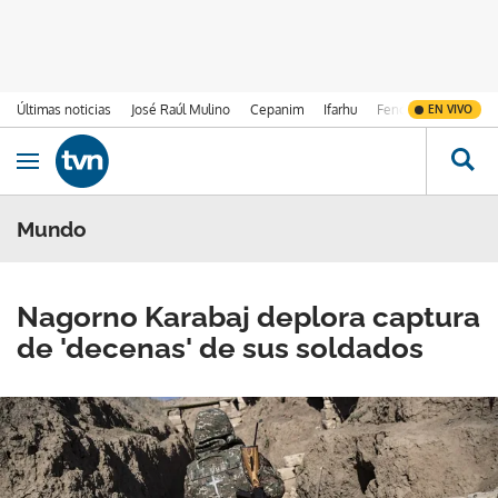
Últimas noticias
José Raúl Mulino
Cepanim
Ifarhu
Fenómeno de El Ni
EN VIVO
Ir al contenido
Obrir navegació
Mundo
Nagorno Karabaj deplora captura
de 'decenas' de sus soldados