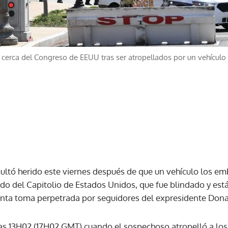
 cerca del Congreso de EEUU tras ser atropellados por un vehículo
sultó herido este viernes después de que un vehículo los em
do del Capitolio de Estados Unidos, que fue blindado y está
enta toma perpetrada por seguidores del expresidente Don
 las 13H02 (17H02 GMT) cuando el sospechoso atropelló a lo