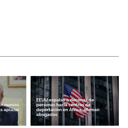
EEUU expulsó a decenas de
n nuevas
personas hacia centros de
as aplazar
deportación en África, afirman
abogados