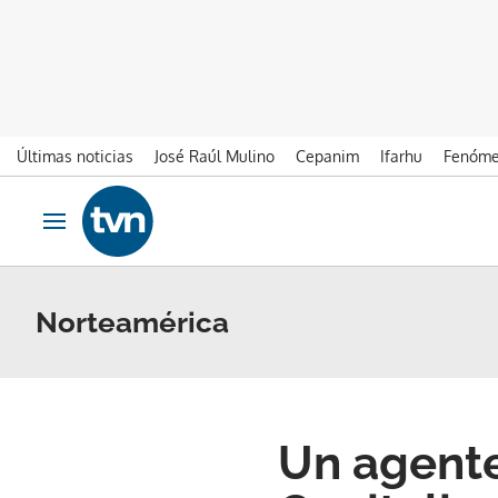
Últimas noticias
José Raúl Mulino
Cepanim
Ifarhu
Fenóme
Ir al contenido
Obrir navegació
Norteamérica
Un agente