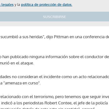
 legales
y la
política de protección de datos.
SUSCRIBIRSE
ucumbió a sus heridas", dijo Pittman en una conferencia de 
o han publicado ninguna información sobre el conductor de
urió en el ataque.
dades no consideran el incidente como un acto relacionado 
na "amenaza en curso".
relacionado con el terrorismo, pero tenemos que seguir inve
 indicó a los periodistas Robert Contee, el jefe de la policía
Gracias por suscribirte a nuestro boletín.