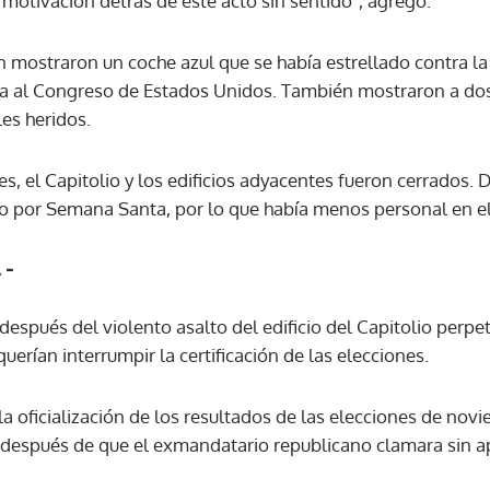
motivación detrás de este acto sin sentido", agregó.
n mostraron un coche azul que se había estrellado contra la
ACEPTAR
eva al Congreso de Estados Unidos. También mostraron a do
les heridos.
nes, el Capitolio y los edificios adyacentes fueron cerrados.
 por Semana Santa, por lo que había menos personal en el
 -
después del violento asalto del edificio del Capitolio perpe
uerían interrumpir la certificación de las elecciones.
a oficialización de los resultados de las elecciones de nov
 después de que el exmandatario republicano clamara sin a