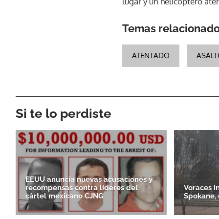
lugar y un helicóptero ater
Temas relacionad
ATENTADO
ASALT
Si te lo perdiste
EEUU anuncia nuevas acusaciones y
recompensas contra líderes del
Voraces i
cártel mexicano CJNG
Spokane, 