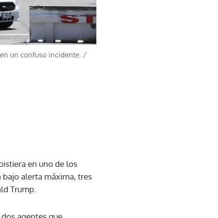
 en un confuso incidente.
/
bistiera en uno de los
 bajo alerta máxima, tres
ald Trump.
s dos agentes que