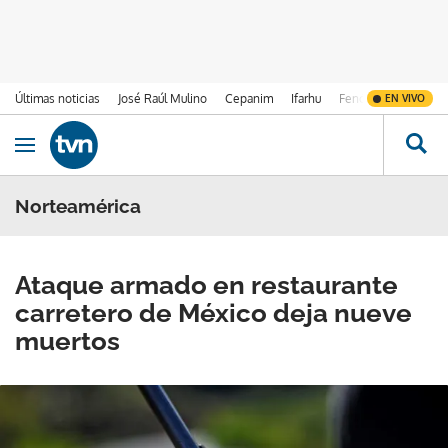
Últimas noticias
José Raúl Mulino
Cepanim
Ifarhu
Fenómeno de El Ni
EN VIVO
Ir al contenido
Obrir navegació
Norteamérica
Ataque armado en restaurante
carretero de México deja nueve
muertos