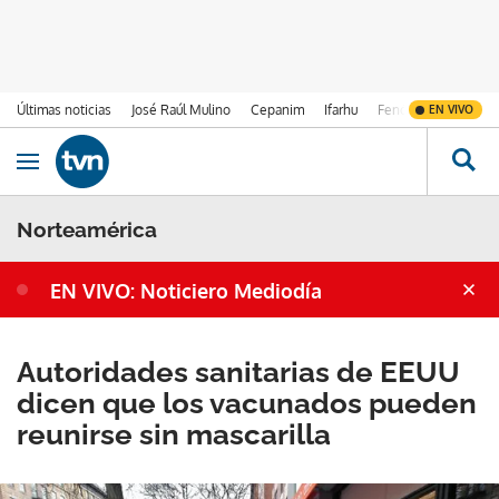
Últimas noticias
José Raúl Mulino
Cepanim
Ifarhu
Fenómeno de El Ni
EN VIVO
Ir al contenido
Obrir navegació
Norteamérica
EN VIVO: Noticiero Mediodía
Autoridades sanitarias de EEUU
dicen que los vacunados pueden
reunirse sin mascarilla