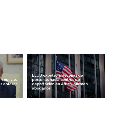
EEUU expulsó a decenas de
n nuevas
personas hacia centros de
as aplazar
deportación en África, afirman
abogados