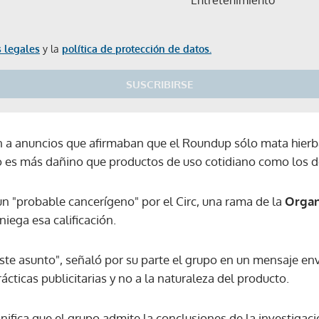
 legales
y la
política de protección de datos.
SUSCRIBIRSE
n a anuncios que afirmaban que el Roundup sólo mata hier
no es más dañino que productos de uso cotidiano como los de
 "probable cancerígeno" por el Circ, una rama de la
Organ
iega esa calificación.
te asunto", señaló por su parte el grupo en un mensaje env
ácticas publicitarias y no a la naturaleza del producto.
Gracias por suscribirte a nuestro boletín.
ifica que el grupo admite la conclusiones de la investigació