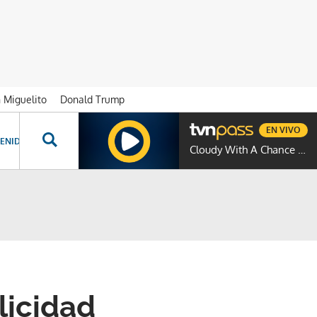
n Miguelito
Donald Trump
EN VIVO
ENIDOS ESPECIALES
NOVELAS
PROGRAMAS
GENTE TVN
PROG
Cloudy With A Chance Of Meatballs
licidad