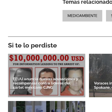
Temas relacionad
MEDIOAMBIENTE
Si te lo perdiste
EEUU anuncia nuevas acusaciones y
recompensas contra líderes del
Voraces i
cártel mexicano CJNG
Spokane, 