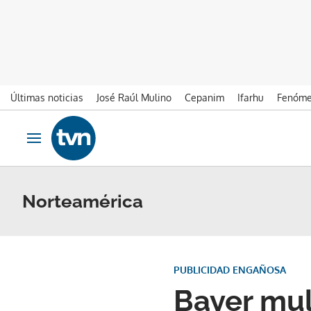
Últimas noticias
José Raúl Mulino
Cepanim
Ifarhu
Fenóme
Ir al contenido
Obrir navegació
Norteamérica
PUBLICIDAD ENGAÑOSA
Bayer mul