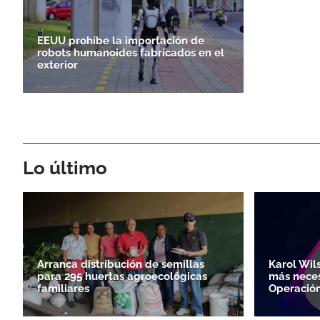
EEUU prohíbe la importación de
robots humanoides fabricados en el
exterior
Lo último
Arranca distribución de semillas
Karol Wil
para 295 huertas agroecológicas
más neces
familiares
Operación