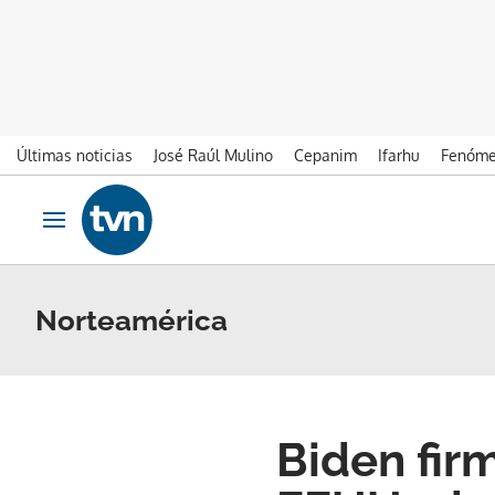
Últimas noticias
José Raúl Mulino
Cepanim
Ifarhu
Fenóme
Ir al contenido
Obrir navegació
Norteamérica
Biden fir