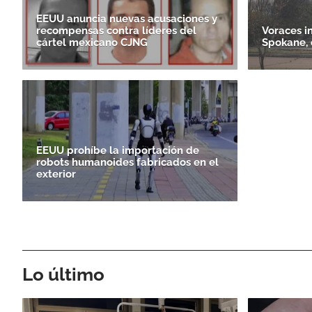
EEUU anuncia nuevas acusaciones y
recompensas contra líderes del
Voraces i
cártel mexicano CJNG
Spokane, 
EEUU prohíbe la importación de
robots humanoides fabricados en el
exterior
Lo último