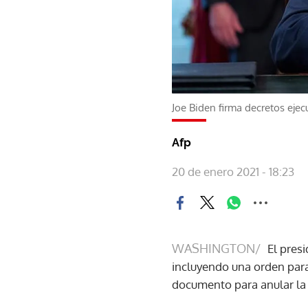
Joe Biden firma decretos ejec
Afp
20 de enero 2021 - 18:23
WASHINGTON/
El pres
incluyendo una orden para
documento para anular la 