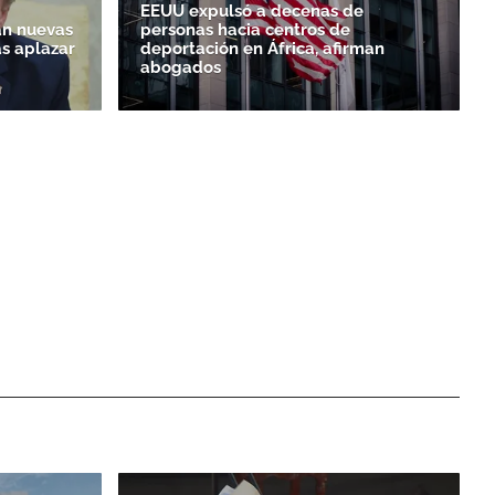
EEUU expulsó a decenas de
n nuevas
personas hacia centros de
as aplazar
deportación en África, afirman
abogados