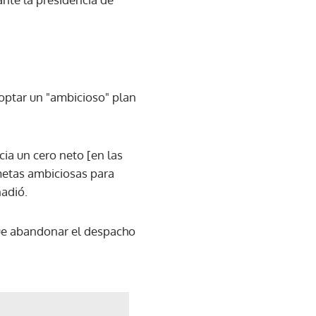
doptar un "ambicioso" plan
ia un cero neto [en las
metas ambiciosas para
ñadió.
que abandonar el despacho