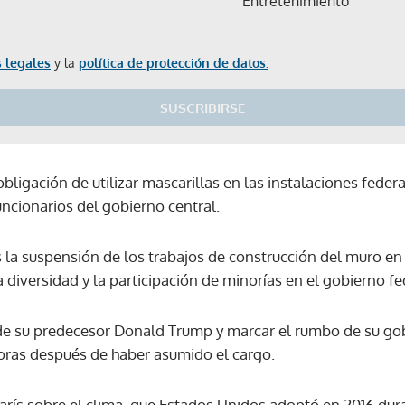
Entretenimiento
 legales
y la
política de protección de datos.
SUSCRIBIRSE
bligación de utilizar mascarillas en las instalaciones federa
funcionarios del gobierno central.
 la suspensión de los trabajos de construcción del muro en
a diversidad y la participación de minorías en el gobierno fe
de su predecesor Donald Trump y marcar el rumbo de su gob
oras después de haber asumido el cargo.
Gracias por suscribirte a nuestro boletín.
arís sobre el clima, que Estados Unidos adoptó en 2016 dur