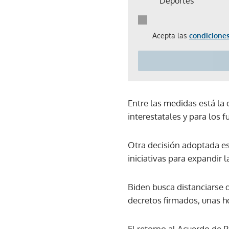
Deportes
Acepta las
condiciones
Entre las medidas está la o
interestatales y para los 
Otra decisión adoptada es
iniciativas para expandir l
Biden busca distanciarse 
decretos firmados, unas h
El retorno al Acuerdo de P