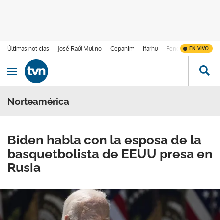
Últimas noticias
José Raúl Mulino
Cepanim
Ifarhu
Fenómeno de El Ni
EN VIVO
Ir al contenido
Obrir navegació
Norteamérica
Biden habla con la esposa de la
basquetbolista de EEUU presa en
Rusia