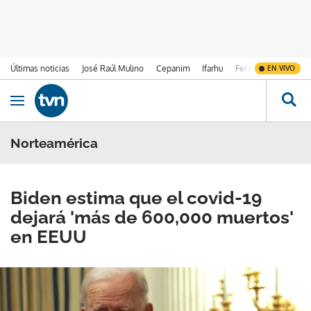
Últimas noticias
José Raúl Mulino
Cepanim
Ifarhu
Fenómeno de El Ni
EN VIVO
Ir al contenido
Obrir navegació
Norteamérica
Biden estima que el covid-19
dejará 'más de 600,000 muertos'
en EEUU