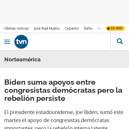
Últimas noticias
José Raúl Mulino
Cepanim
Ifarhu
Fenómeno de El Ni
EN VIVO
Ir al contenido
Obrir navegació
Norteamérica
Biden suma apoyos entre
congresistas demócratas pero la
rebelión persiste
El presidente estadounidense, Joe Biden, sumó este
martes el apoyo de congresistas demócratas
importantes, pero la rebelión interna latente