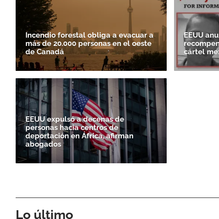
Incendio forestal obliga a evacuar a
EEUU anun
más de 20.000 personas en el oeste
recompens
de Canadá
cártel me
EEUU expulsó a decenas de
personas hacia centros de
deportación en África, afirman
abogados
Lo último