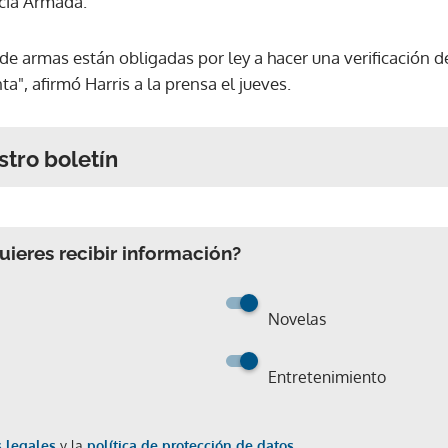
ncia Armada.
de armas están obligadas por ley a hacer una verificación d
", afirmó Harris a la prensa el jueves.
stro boletín
ieres recibir información?
Novelas
Entretenimiento
 legales
y la
política de protección de datos.