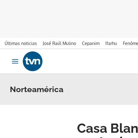
Últimas noticias
José Raúl Mulino
Cepanim
Ifarhu
Fenóme
Ir al contenido
Obrir navegació
Norteamérica
Casa Blan