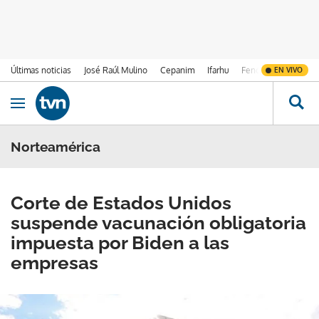
Últimas noticias
José Raúl Mulino
Cepanim
Ifarhu
Fenómeno de El Ni
EN VIVO
Ir al contenido
Obrir navegació
Norteamérica
Corte de Estados Unidos
suspende vacunación obligatoria
impuesta por Biden a las
empresas