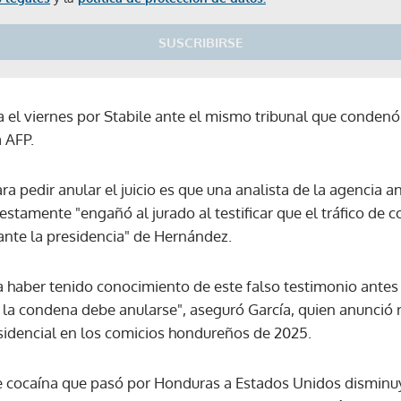
SUSCRIBIRSE
a el viernes por Stabile ante el mismo tribunal que conden
 AFP.
 pedir anular el juicio es que una analista de la agencia a
tamente "engañó al jurado al testificar que el tráfico de c
nte la presidencia" de Hernández.
ía haber tenido conocimiento de este falso testimonio antes 
ue la condena debe anularse", aseguró García, quien anunci
sidencial en los comicios hondureños de 2025.
e cocaína que pasó por Honduras a Estados Unidos disminu
Gracias por suscribirte a nuestro boletín.