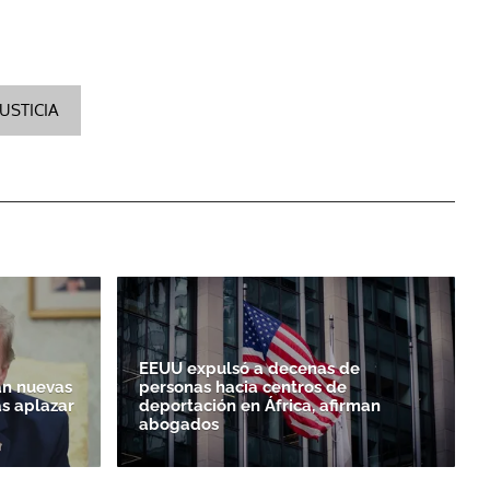
JUSTICIA
EEUU expulsó a decenas de
n nuevas
personas hacia centros de
as aplazar
deportación en África, afirman
abogados