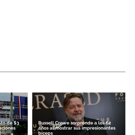
ato de $3
Russell Crowe sorprende a los 62
aciones
años al mostrar sus impresionantes
s
bíceps