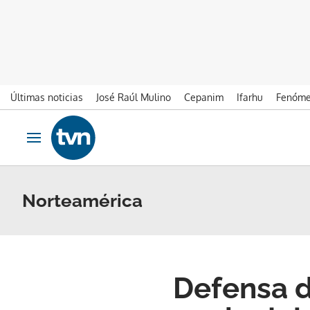
Últimas noticias
José Raúl Mulino
Cepanim
Ifarhu
Fenóme
Ir al contenido
Obrir navegació
Norteamérica
Defensa d