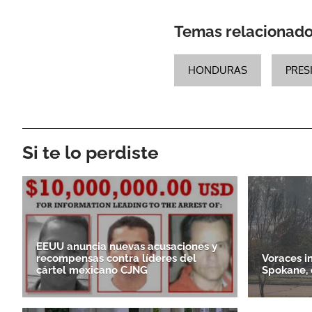
Temas relacionad
HONDURAS
PRES
Si te lo perdiste
EEUU anuncia nuevas acusaciones y
recompensas contra líderes del
Voraces i
cártel mexicano CJNG
Spokane, 