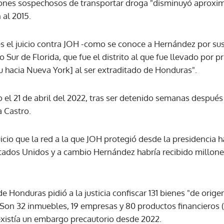
ones sospechosos de transportar droga "disminuyó aprox
 al 2015.
ACEPTAR
el juicio contra JOH -como se conoce a Hernández por sus i
to Sur de Florida, que fue el distrito al que fue llevado por p
u hacia Nueva York] al ser extraditado de Honduras".
el 21 de abril del 2022, tras ser detenido semanas después 
a Castro.
juicio que la red a la que JOH protegió desde la presidencia
tados Unidos y a cambio Hernández habría recibido millone
 de Honduras pidió a la justicia confiscar 131 bienes "de orige
. Son 32 inmuebles, 19 empresas y 80 productos financieros 
existía un embargo precautorio desde 2022.