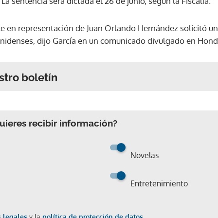
. La sentencia será dictada el 26 de junio, según la Fiscalía.
e en representación de Juan Orlando Hernández solicitó un
nidenses, dijo García en un comunicado divulgado en Hond
stro boletín
ieres recibir información?
Novelas
Entretenimiento
 legales
y la
política de protección de datos.