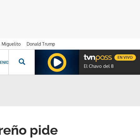
n Miguelito
Donald Trump
EN VIVO
ENIDOS ESPECIALES
NOVELAS
PROGRAMAS
GENTE TVN
PROG
El Chavo del 8
reño pide