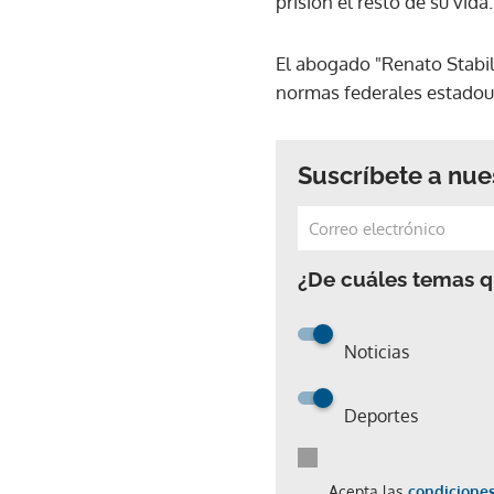
prisión el resto de su vida
El abogado "Renato Stabil
normas federales estadou
Suscríbete a nue
¿De cuáles temas qu
Noticias
Deportes
Acepta las
condiciones