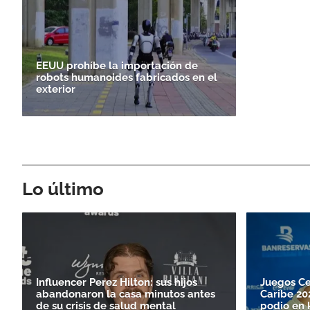
EEUU prohíbe la importación de
robots humanoides fabricados en el
exterior
Lo último
Influencer Perez Hilton: sus hijos
Juegos Ce
abandonaron la casa minutos antes
Caribe 20
de su crisis de salud mental
podio en 