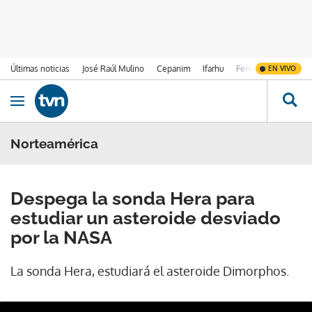
Últimas noticias
José Raúl Mulino
Cepanim
Ifarhu
Fenómeno de El Ni
EN VIVO
Ir al contenido
Obrir navegació
Norteamérica
Despega la sonda Hera para
estudiar un asteroide desviado
por la NASA
La sonda Hera, estudiará el asteroide Dimorphos.