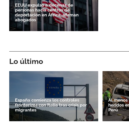
EEUU expulsó a decenas de
personas hacia centros de
deportación en África, afirman
abogados
Lo último
España comienza los controles
Al menos 
fronterizos con Italia tras crisis por
heridos e
migrantes
Perú