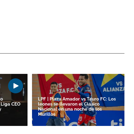
co
LPF | Plaza Amador vs Tauro FC: Los
 Liga CEO
leones se llevaron el Clásico
y
Nacional en una noche de los
Murillos