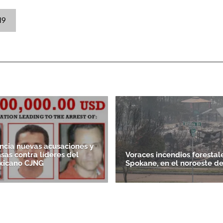
19
ACEPTAR
cia nuevas acusaciones y
as contra líderes del
Voraces incendios forestal
xicano CJNG
Spokane, en el noroeste d