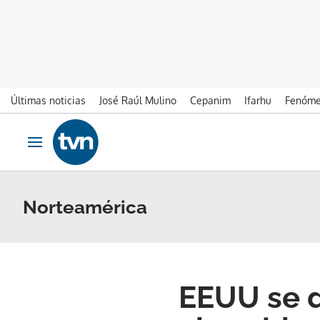
Últimas noticias
José Raúl Mulino
Cepanim
Ifarhu
Fenóme
Ir al contenido
Obrir navegació
Norteamérica
EEUU se d