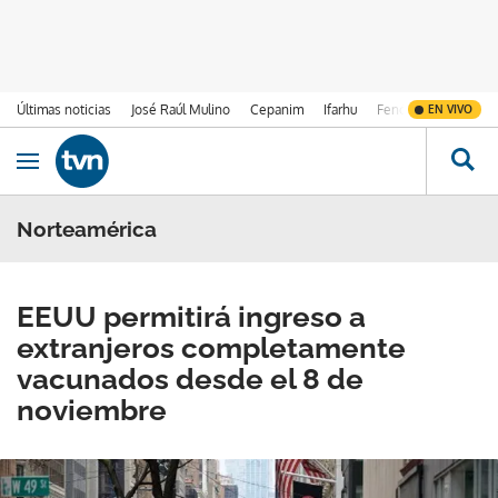
Últimas noticias
José Raúl Mulino
Cepanim
Ifarhu
Fenómeno de El Ni
EN VIVO
Ir al contenido
Obrir navegació
Norteamérica
EEUU permitirá ingreso a
extranjeros completamente
vacunados desde el 8 de
noviembre