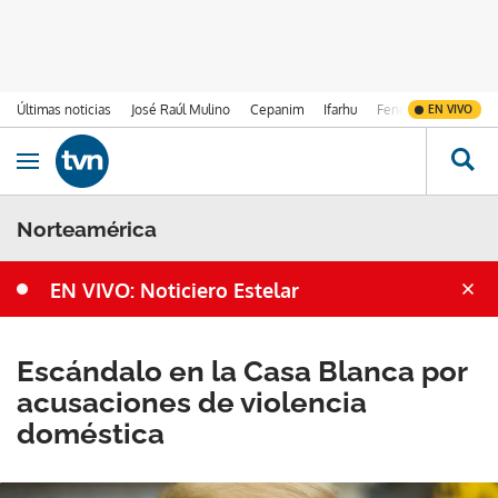
Últimas noticias
José Raúl Mulino
Cepanim
Ifarhu
Fenómeno de El Ni
EN VIVO
Ir al contenido
Obrir navegació
Norteamérica
EN VIVO: Noticiero Estelar
Escándalo en la Casa Blanca por
acusaciones de violencia
doméstica