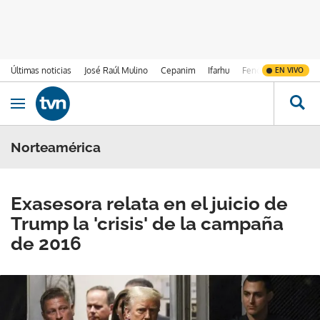
Últimas noticias
José Raúl Mulino
Cepanim
Ifarhu
Fenómeno de El Ni
EN VIVO
Ir al contenido
Obrir navegació
Norteamérica
Exasesora relata en el juicio de
Trump la 'crisis' de la campaña
de 2016