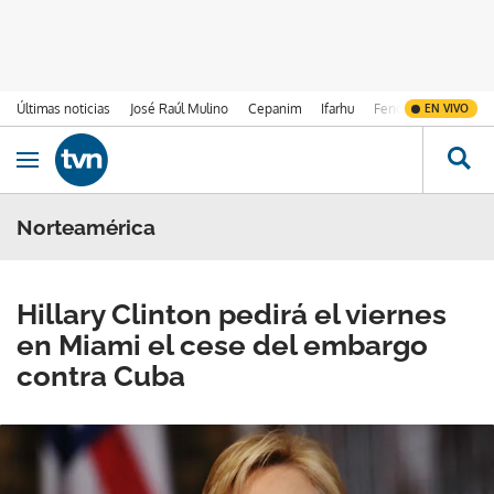
Últimas noticias
José Raúl Mulino
Cepanim
Ifarhu
Fenómeno de El Ni
EN VIVO
Ir al contenido
Obrir navegació
Norteamérica
Hillary Clinton pedirá el viernes
en Miami el cese del embargo
contra Cuba