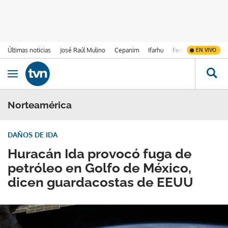
Últimas noticias
José Raúl Mulino
Cepanim
Ifarhu
Fenómeno de El Ni
EN VIVO
Ir al contenido
Obrir navegació
Norteamérica
DAÑOS DE IDA
Huracán Ida provocó fuga de
petróleo en Golfo de México,
dicen guardacostas de EEUU