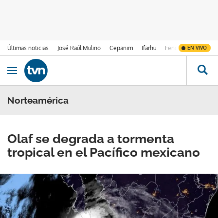
Últimas noticias
José Raúl Mulino
Cepanim
Ifarhu
Fenómeno de El Ni
EN VIVO
Ir al contenido
Obrir navegació
Norteamérica
Olaf se degrada a tormenta
tropical en el Pacífico mexicano