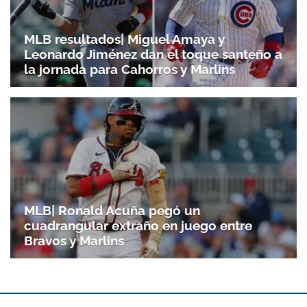
MLB resultados| Miguel Amaya y
Leonardo Jiménez dan el toque santeño a
la jornada para Cahorros y Marlins
MLB| Ronald Acuña pegó un
cuadrangular extraño en juego entre
Bravos y Marlins
Gracias por suscribirte a nuestro boletín.
ACEPTAR