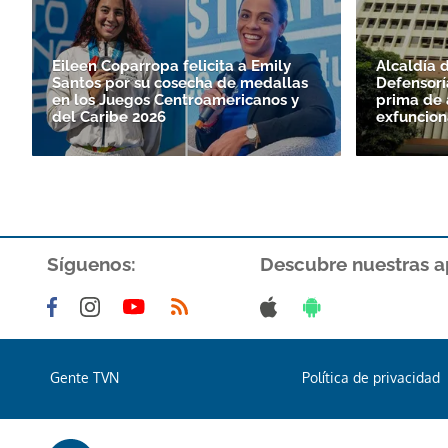
Eileen Coparropa felicita a Emily
Alcaldía 
Santos por su cosecha de medallas
Defensorí
en los Juegos Centroamericanos y
prima de 
del Caribe 2026
exfuncion
Síguenos:
Descubre nuestras a
Gente TVN
Política de privacidad