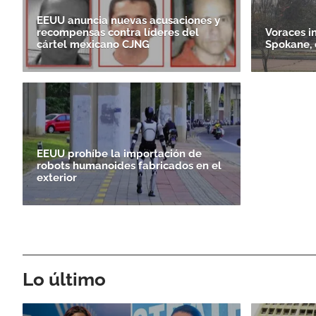
EEUU anuncia nuevas acusaciones y
recompensas contra líderes del
Voraces i
cártel mexicano CJNG
Spokane, 
EEUU prohíbe la importación de
robots humanoides fabricados en el
exterior
Lo último