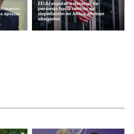
EEUU expulsó a decenas de
n nuevas
personas hacia centros de
as aplazar
deportación en África, afirman
abogados