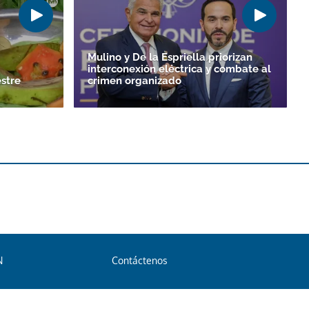
Mulino y De la Espriella priorizan
interconexión eléctrica y combate al
stre
crimen organizado
N
Contáctenos