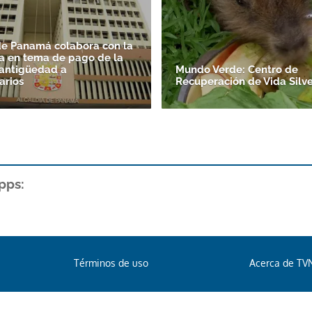
de Panamá colabora con la
a en tema de pago de la
antigüedad a
Mundo Verde: Centro de
arios
Recuperación de Vida Silve
pps:
Términos de uso
Acerca de TV