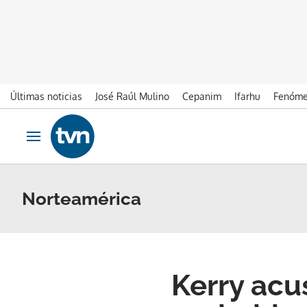
Últimas noticias
José Raúl Mulino
Cepanim
Ifarhu
Fenóme
Ir al contenido
Obrir navegació
Norteamérica
Kerry acu