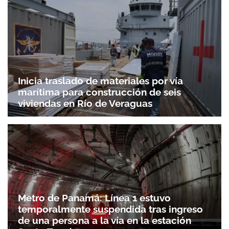
Gracias por suscribirte a nuestro boletín.
Inicia traslado de materiales por vía
ACEPTAR
marítima para construcción de seis
viviendas en Río de Veraguas
Metro de Panamá: Línea 1 estuvo
temporalmente suspendida tras ingreso
de una persona a la vía en la estación