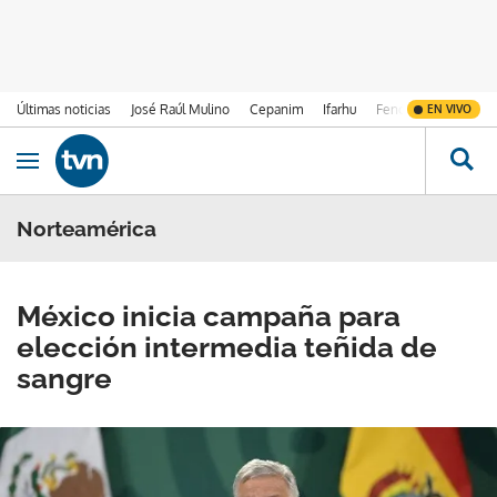
Últimas noticias
José Raúl Mulino
Cepanim
Ifarhu
Fenómeno de El Ni
EN VIVO
Ir al contenido
Obrir navegació
Norteamérica
México inicia campaña para
elección intermedia teñida de
sangre