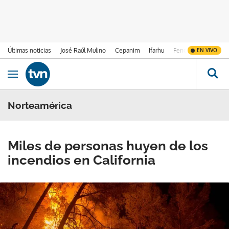
Últimas noticias
José Raúl Mulino
Cepanim
Ifarhu
Fenómeno de El Ni
EN VIVO
Ir al contenido
Obrir navegació
Norteamérica
Miles de personas huyen de los
incendios en California