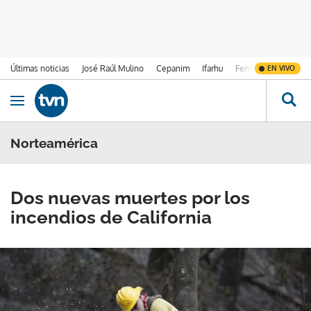
Últimas noticias
José Raúl Mulino
Cepanim
Ifarhu
Fenómeno de El Ni
EN VIVO
Ir al contenido
Obrir navegació
Norteamérica
Dos nuevas muertes por los
incendios de California