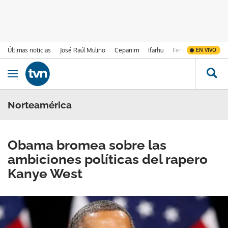
Últimas noticias
José Raúl Mulino
Cepanim
Ifarhu
Fenómeno de El Ni
EN VIVO
Ir al contenido
Obrir navegació
Norteamérica
Obama bromea sobre las
ambiciones políticas del rapero
Kanye West