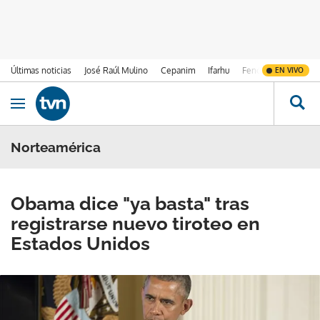
Últimas noticias
José Raúl Mulino
Cepanim
Ifarhu
Fenómeno de El Ni
EN VIVO
Ir al contenido
Obrir navegació
Norteamérica
Obama dice "ya basta" tras
registrarse nuevo tiroteo en
Estados Unidos