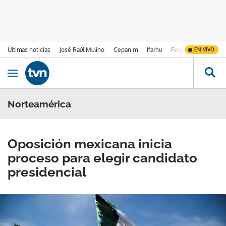
Últimas noticias
José Raúl Mulino
Cepanim
Ifarhu
Fenómeno de El Ni
EN VIVO
Ir al contenido
Obrir navegació
Norteamérica
Oposición mexicana inicia
proceso para elegir candidato
presidencial