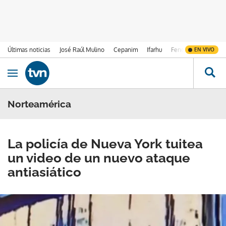
Últimas noticias
José Raúl Mulino
Cepanim
Ifarhu
Fenómeno de El Ni
EN VIVO
Ir al contenido
Obrir navegació
Norteamérica
La policía de Nueva York tuitea
un video de un nuevo ataque
antiasiático