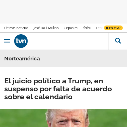
Últimas noticias
José Raúl Mulino
Cepanim
Ifarhu
Fenómeno de El Ni
EN VIVO
Ir al contenido
Obrir navegació
Norteamérica
El juicio político a Trump, en
suspenso por falta de acuerdo
sobre el calendario