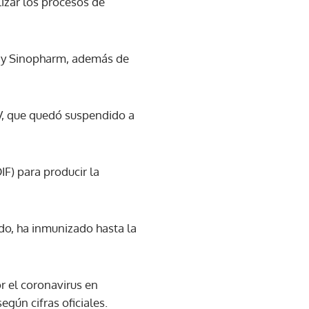
izar los procesos de
c y Sinopharm, además de
 V, que quedó suspendido a
F) para producir la
ado, ha inmunizado hasta la
r el coronavirus en
gún cifras oficiales.