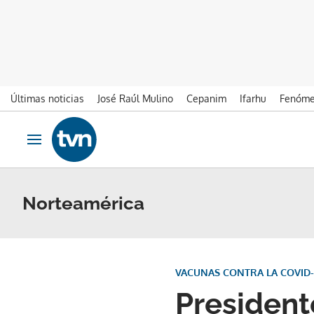
Últimas noticias
José Raúl Mulino
Cepanim
Ifarhu
Fenóme
Ir al contenido
Obrir navegació
Norteamérica
VACUNAS CONTRA LA COVID-
President