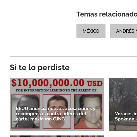
Temas relacionad
MÉXICO
ANDRÉS 
Si te lo perdiste
EEUU anuncia nuevas acusaciones y
recompensas contra líderes del
Voraces i
cártel mexicano CJNG
Spokane, 