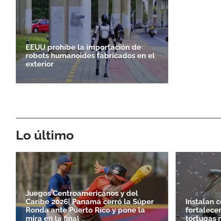
EEUU prohíbe la importación de
robots humanoides fabricados en el
exterior
Lo último
Juegos Centroamericanos y del
Caribe 2026| Panamá cerró la Súper
Instalan 
Ronda ante Puerto Rico y pone la
fortalecer
mira en la final
tortugas