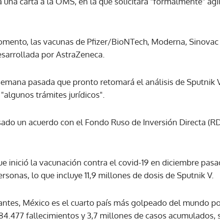
una carta a la OMS, en la que solicitará "formalmente" agil
ACEPTAR
omento, las vacunas de Pfizer/BioNTech, Moderna, Sinova
esarrollada por AstraZeneca.
 semana pasada que pronto retomará el análisis de Sputnik
 "algunos trámites jurídicos".
sado un acuerdo con el Fondo Ruso de Inversión Directa (RDI
ue inició la vacunación contra el covid-19 en diciembre pas
ersonas, lo que incluye 11,9 millones de dosis de Sputnik V.
antes, México es el cuarto país más golpeado del mundo po
4.477 fallecimientos y 3,7 millones de casos acumulados, se