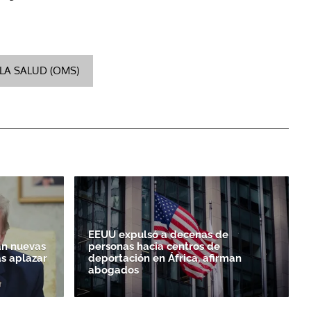
LA SALUD (OMS)
EEUU expulsó a decenas de
n nuevas
personas hacia centros de
as aplazar
deportación en África, afirman
abogados