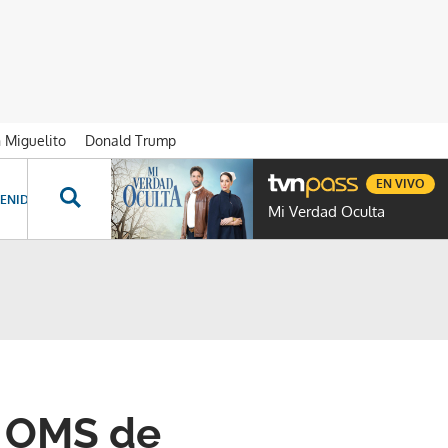
n Miguelito
Donald Trump
EN VIVO
ENIDOS ESPECIALES
NOVELAS
PROGRAMAS
GENTE TVN
PROG
Mi Verdad Oculta
a OMS de