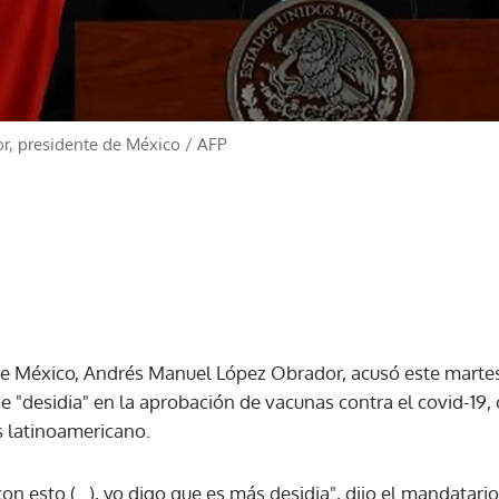
r, presidente de México
/
AFP
de México, Andrés Manuel López Obrador, acusó este martes
 "desidia" en la aprobación de vacunas contra el covid-19,
s latinoamericano.
n esto (...), yo digo que es más desidia", dijo el mandatario