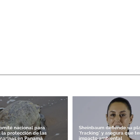
comité nacional para
Sheinbaum defiende su pl
 la protección de las
'fracking' y asegura que t
 marinas en Panamá
impacto ambiental