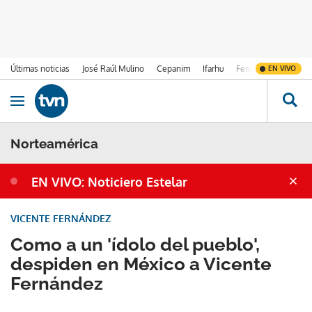
Últimas noticias
José Raúl Mulino
Cepanim
Ifarhu
Fenómeno de El Ni
EN VIVO
Ir al contenido
Obrir navegació
Norteamérica
EN VIVO: Noticiero Estelar
VICENTE FERNÁNDEZ
Como a un 'ídolo del pueblo',
despiden en México a Vicente
Fernández