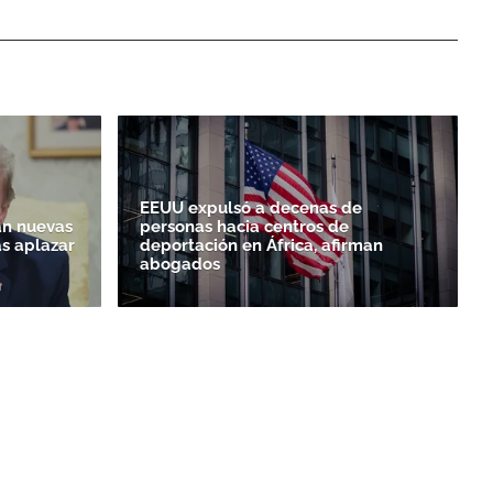
EEUU expulsó a decenas de
n nuevas
personas hacia centros de
as aplazar
deportación en África, afirman
abogados