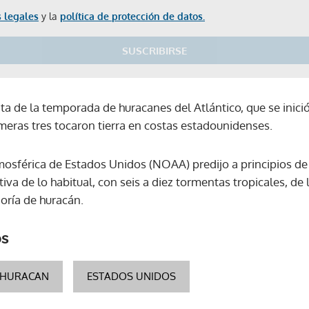
 legales
y la
política de protección de datos.
SUSCRIBIRSE
a de la temporada de huracanes del Atlántico, que se inició
meras tres tocaron tierra en costas estadounidenses.
osférica de Estados Unidos (NOAA) predijo a principios de 
a de lo habitual, con seis a diez tormentas tropicales, de 
oría de huracán.
os
HURACAN
ESTADOS UNIDOS
Gracias por suscribirte a nuestro boletín.