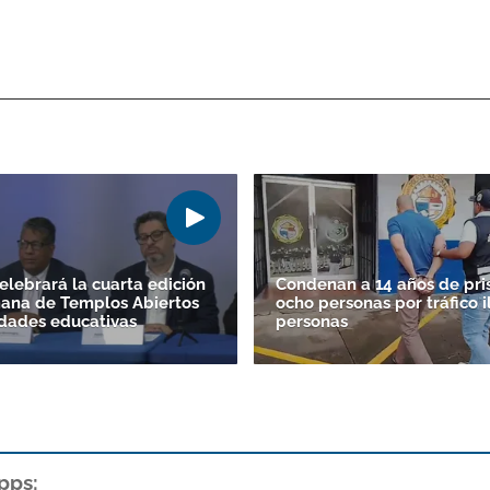
lebrará la cuarta edición
Condenan a 14 años de pris
ana de Templos Abiertos
ocho personas por tráfico il
idades educativas
personas
pps: