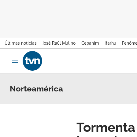
Últimas noticias
José Raúl Mulino
Cepanim
Ifarhu
Fenóme
Ir al contenido
Obrir navegació
Norteamérica
Tormenta