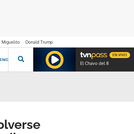
n Miguelito
Donald Trump
EN VIVO
ENIDOS ESPECIALES
NOVELAS
PROGRAMAS
GENTE TVN
PROG
El Chavo del 8
olverse