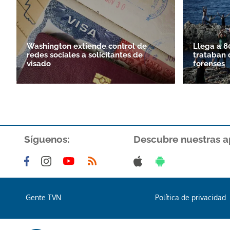
Washington extiende control de
Llega a 8
redes sociales a solicitantes de
trataban 
visado
forenses
Síguenos:
Descubre nuestras a
Gente TVN
Política de privacidad