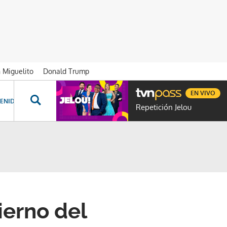
n Miguelito
Donald Trump
EN VIVO
ENIDOS ESPECIALES
NOVELAS
PROGRAMAS
GENTE TVN
PROG
Repetición Jelou
ierno del