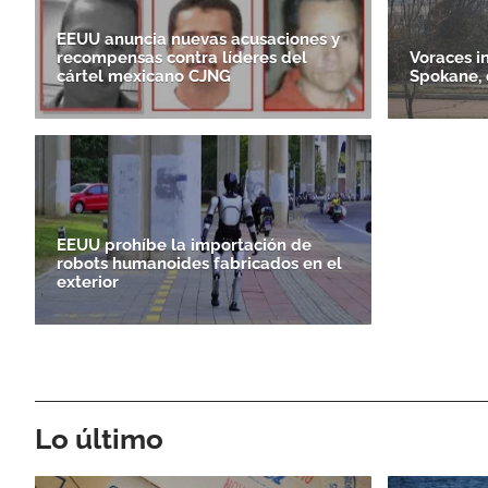
EEUU anuncia nuevas acusaciones y
recompensas contra líderes del
Voraces i
cártel mexicano CJNG
Spokane, 
EEUU prohíbe la importación de
robots humanoides fabricados en el
exterior
Lo último