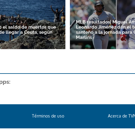
MLB resultados| Miguel A
0 el saldo de muertos que
Leonardo Jiménez dan el 
de llegar a Ceuta, según
santeño a la jornada para 
Marlins
pps:
Términos de uso
Acerca de TV