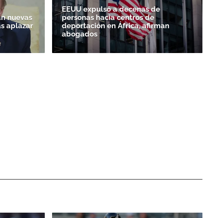
EEUU expulsó a decenas de
n nuevas
personas hacia centros de
as aplazar
deportación en África, afirman
abogados