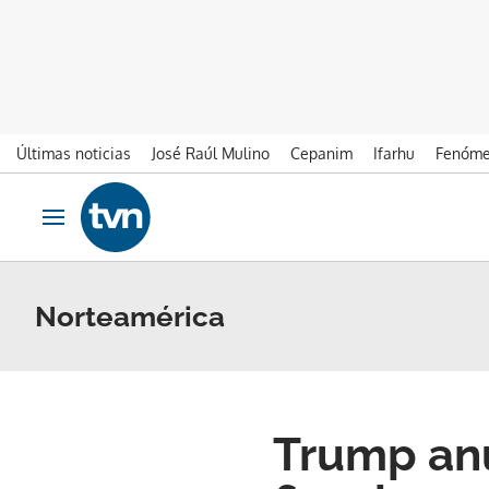
Últimas noticias
José Raúl Mulino
Cepanim
Ifarhu
Fenóme
Ir al contenido
Obrir navegació
Norteamérica
Trump anu