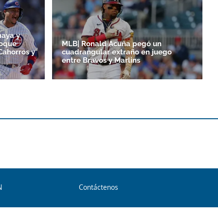
maya y
toque
MLB| Ronald Acuña pegó un
Cahorros y
cuadrangular extraño en juego
entre Bravos y Marlins
N
Contáctenos