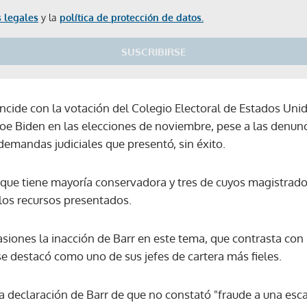
 legales
y la
política de protección de datos.
SUSCRIBIRSE
incide con la votación del Colegio Electoral de Estados Unido
 Joe Biden en las elecciones de noviembre, pese a las denu
 demandas judiciales que presentó, sin éxito.
 que tiene mayoría conservadora y tres de cuyos magistra
los recursos presentados.
asiones la inacción de Barr en este tema, que contrasta con s
e destacó como uno de sus jefes de cartera más fieles.
la declaración de Barr de que no constató "fraude a una esc
Gracias por suscribirte a nuestro boletín.