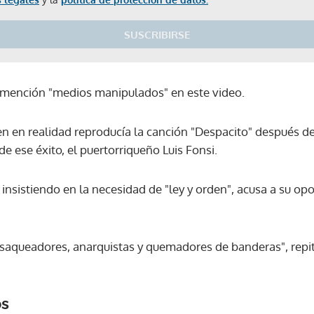
SUSCRIBIRSE
a mención "medios manipulados" en este video.
den en realidad reproducía la canción "Despacito" después d
de ese éxito, el puertorriqueño Luis Fonsi.
nsistiendo en la necesidad de "ley y orden", acusa a su o
 saqueadores, anarquistas y quemadores de banderas", repi
os
Gracias por suscribirte a nuestro boletín.