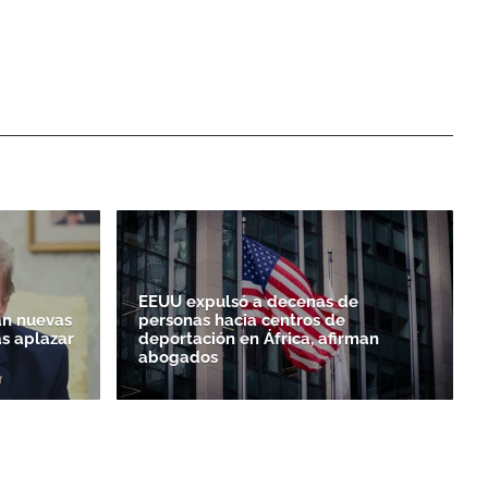
EEUU expulsó a decenas de
n nuevas
personas hacia centros de
as aplazar
deportación en África, afirman
abogados