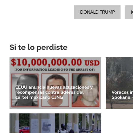
DONALD TRUMP
Si te lo perdiste
EEUU anuncia nuevas acusaciones y
recompensas contra líderes del
Voraces i
cártel mexicano CJNG
Spokane, 