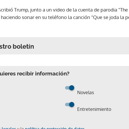
scribió Trump, junto a un video de la cuenta de parodia "The
 haciendo sonar en su teléfono la canción "Que se joda la po
stro boletín
ieres recibir información?
Novelas
Entretenimiento
 legales
y la
política de protección de datos.