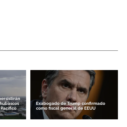
ersistirán
chubascos
Exabogado de Trump confirmado
 Pacífico
como fiscal general de EEUU