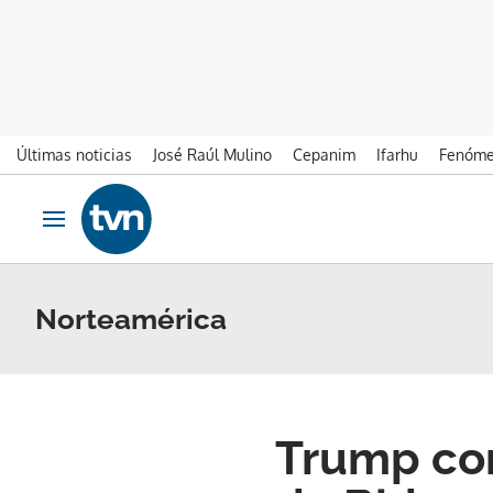
Últimas noticias
José Raúl Mulino
Cepanim
Ifarhu
Fenóme
Ir al contenido
Obrir navegació
Norteamérica
Trump com