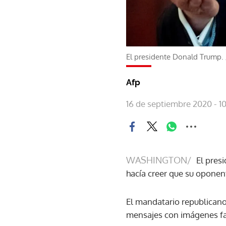
El presidente Donald Trump.
Afp
16 de septiembre 2020 - 10
WASHINGTON/
El pres
hacía creer que su oponent
El mandatario republicano,
mensajes con imágenes fal