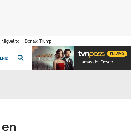
n Miguelito
Donald Trump
EN VIVO
ENIDOS ESPECIALES
NOVELAS
PROGRAMAS
GENTE TVN
PROG
Llamas del Deseo
 en