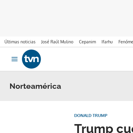
Últimas noticias
José Raúl Mulino
Cepanim
Ifarhu
Fenóme
Ir al contenido
Obrir navegació
Norteamérica
DONALD TRUMP
Trump cue