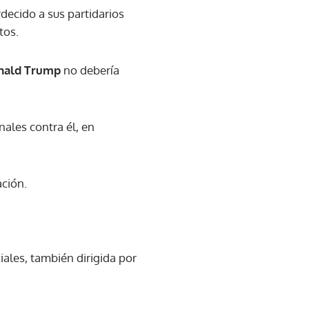
decido a sus partidarios
ntos.
nald Trump
no debería
ales contra él, en
ación.
ales, también dirigida por