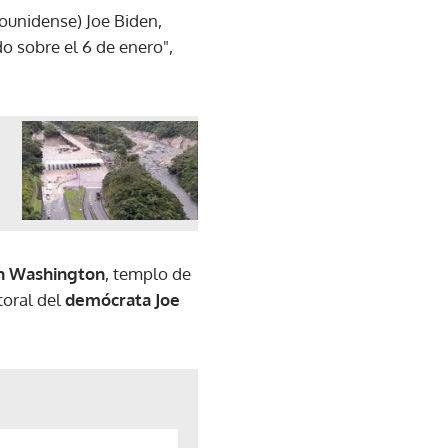
dounidense) Joe Biden,
do sobre el 6 de enero",
en Washington
, templo de
toral del
demócrata Joe