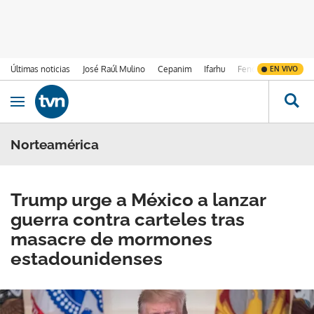
Últimas noticias
José Raúl Mulino
Cepanim
Ifarhu
Fenómeno de El Ni
EN VIVO
Ir al contenido
Obrir navegació
Norteamérica
Trump urge a México a lanzar
guerra contra carteles tras
masacre de mormones
estadounidenses