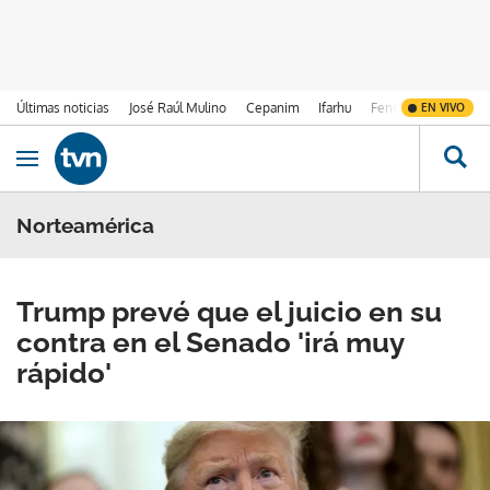
Últimas noticias
José Raúl Mulino
Cepanim
Ifarhu
Fenómeno de El Ni
EN VIVO
Ir al contenido
Obrir navegació
Norteamérica
Trump prevé que el juicio en su
contra en el Senado 'irá muy
rápido'