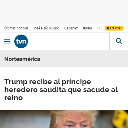
Últimas noticias
José Raúl Mulino
Cepanim
Ifarhu
Fenómeno de El Ni
EN VIVO
Ir al contenido
Obrir navegació
Norteamérica
Trump recibe al príncipe
heredero saudita que sacude al
reino