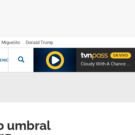
n Miguelito
Donald Trump
EN VIVO
ENIDOS ESPECIALES
NOVELAS
PROGRAMAS
GENTE TVN
PROG
Cloudy With A Chance Of Meatballs
co umbral