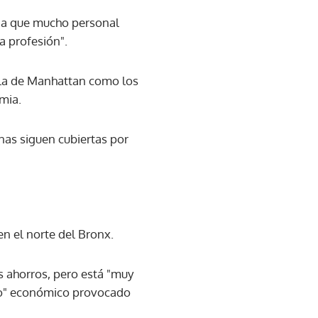
da que mucho personal
a profesión".
sla de Manhattan como los
mia.
inas siguen cubiertas por
n el norte del Bronx.
us ahorros, pero está "muy
cto" económico provocado