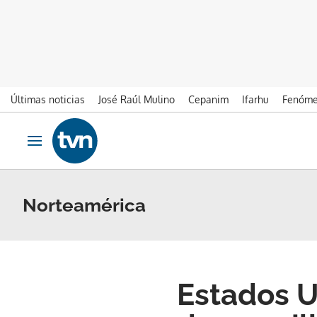
Últimas noticias
José Raúl Mulino
Cepanim
Ifarhu
Fenóme
Ir al contenido
Obrir navegació
Norteamérica
Estados U