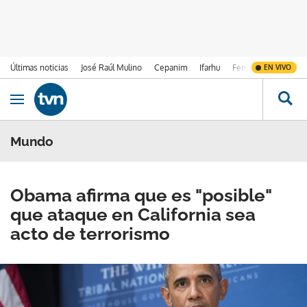
Últimas noticias
José Raúl Mulino
Cepanim
Ifarhu
Fenómeno de El Ni
EN VIVO
Ir al contenido
Obrir navegació
Mundo
Obama afirma que es "posible"
que ataque en California sea
acto de terrorismo