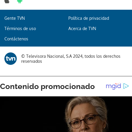
Gente TVN
Política de privacidad
Gracias por suscribirte a nuestro boletín.
Términos de uso
Acerca de TVN
Contáctenos
ACEPTAR
© Televisora Nacional, S.A 2024, todos los derechos
reservados