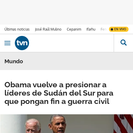
Últimas noticias
José Raúl Mulino
Cepanim
Ifarhu
Fenómeno de El Ni
EN VIVO
Ir al contenido
Obrir navegació
Mundo
Obama vuelve a presionar a
líderes de Sudán del Sur para
que pongan fin a guerra civil