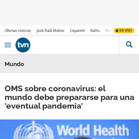
Últimas noticias
José Raúl Mulino
Cepanim
Ifarhu
Fenómeno de El Ni
EN VIVO
Ir al contenido
Obrir navegació
Mundo
OMS sobre coronavirus: el
mundo debe prepararse para una
'eventual pandemia'