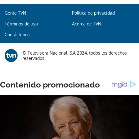
Gente TVN
Política de privacidad
Términos de uso
Acerca de TVN
Gracias por suscribirte a nuestro boletín.
Contáctenos
ACEPTAR
© Televisora Nacional, S.A 2024, todos los derechos
reservados