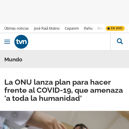
Últimas noticias
José Raúl Mulino
Cepanim
Ifarhu
Fenómeno de El Ni
EN VIVO
Ir al contenido
Obrir navegació
Mundo
La ONU lanza plan para hacer
frente al COVID-19, que amenaza
'a toda la humanidad'