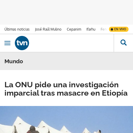
Últimas noticias
José Raúl Mulino
Cepanim
Ifarhu
Fenómeno de El Ni
EN VIVO
Ir al contenido
Obrir navegació
Mundo
La ONU pide una investigación
imparcial tras masacre en Etiopía