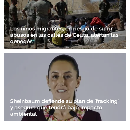
Los niños migrantes, en riesgo de sufrir
abusos en las calles de Ceuta, alertan las
oenegés
Sheinbaum defiende su plan de 'fracking'
y asegura que tendrá bajo impacto
ambiental